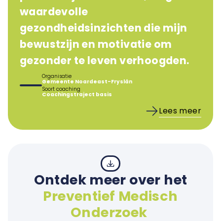
waardevolle
gezondheidsinzichten die mijn
bewustzijn en motivatie om
gezonder te leven verhoogden.
Organisatie
Gemeente Noardeast-Fryslân
Soort coaching
Coachingstraject basis
Lees meer
Ontdek meer over het
Preventief Medisch
Onderzoek