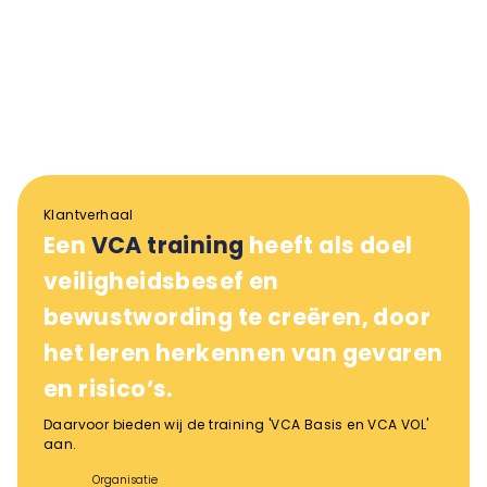
Klantverhaal
Een
VCA training
heeft als doel
veiligheidsbesef en
bewustwording te creëren, door
het leren herkennen van gevaren
en risico’s.
Daarvoor bieden wij de training 'VCA Basis en VCA VOL'
aan.
Organisatie