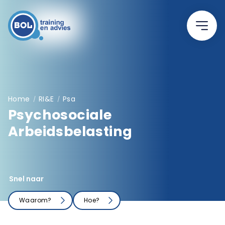
Home
RI&E
Psa
/
/
Psychosociale
Arbeidsbelasting
Snel naar
Waarom?
Hoe?